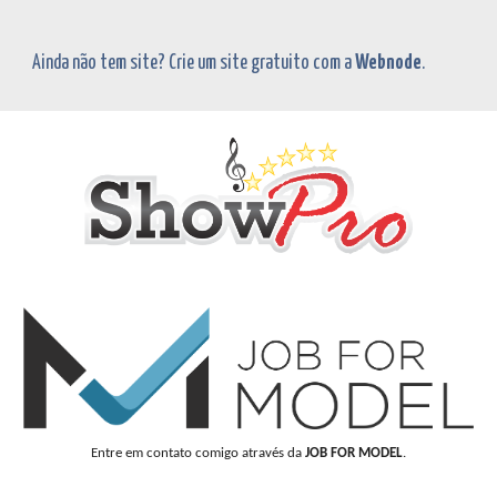
Ainda não tem site? Crie um site gratuito com a
Webnode
.
Entre em contato comigo através da
JOB FOR MODEL
.