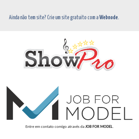
Ainda não tem site? Crie um site gratuito com a
Webnode
.
Entre em contato comigo através da
JOB FOR MODEL
.